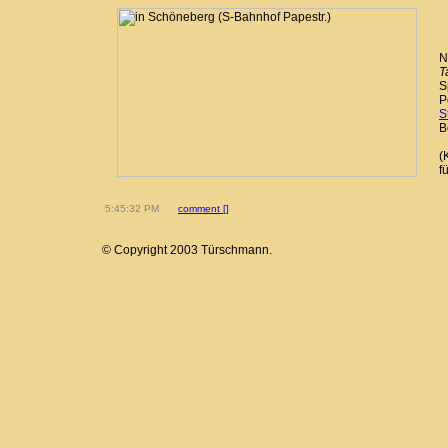
N
T
S
P
S
B
(
f
5:45:32 PM
comment [
]
© Copyright 2003 Türschmann.