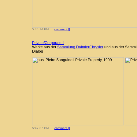
5:48:14 PM
comment [
]
Private/Corporate II
Werke aus der
Sammlung DaimlerChrysler
und aus der Samml
Dialog
5:47:37 PM
comment [
]